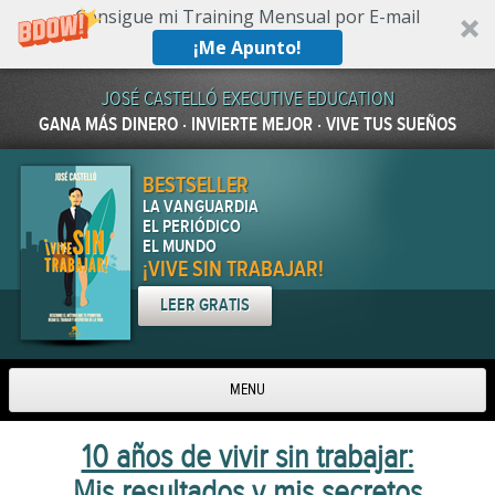
Consigue mi Training Mensual por E-mail
¡Me Apunto!
JOSÉ CASTELLÓ EXECUTIVE EDUCATION
GANA MÁS DINERO · INVIERTE MEJOR · VIVE TUS SUEÑOS
BESTSELLER
LA VANGUARDIA
EL PERIÓDICO
EL MUNDO
¡VIVE SIN TRABAJAR!
LEER GRATIS
MENU
Skip to content
10 años de vivir sin trabajar:
Mis resultados y mis secretos