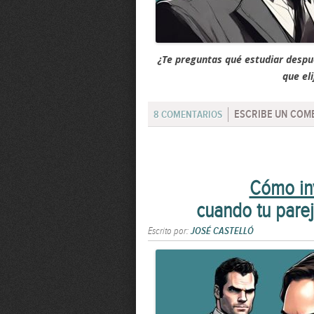
¿Te preguntas qué estudiar desp
que eli
ESCRIBE UN COM
8 COMENTARIOS
Cómo inv
cuando tu pare
Escrito por:
JOSÉ CASTELLÓ