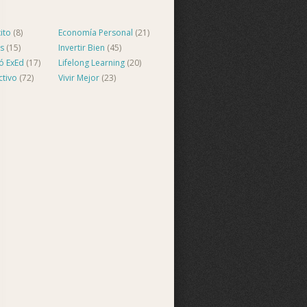
ito
(8)
Economía Personal
(21)
s
(15)
Invertir Bien
(45)
ló ExEd
(17)
Lifelong Learning
(20)
ctivo
(72)
Vivir Mejor
(23)