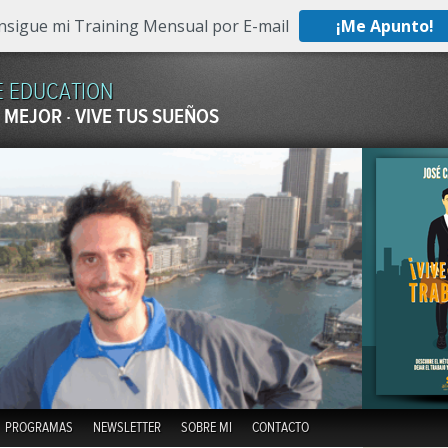
nsigue mi Training Mensual por E-mail
¡Me Apunto!
E EDUCATION
 MEJOR · VIVE TUS SUEÑOS
Skip to content
PROGRAMAS
NEWSLETTER
SOBRE MI
CONTACTO