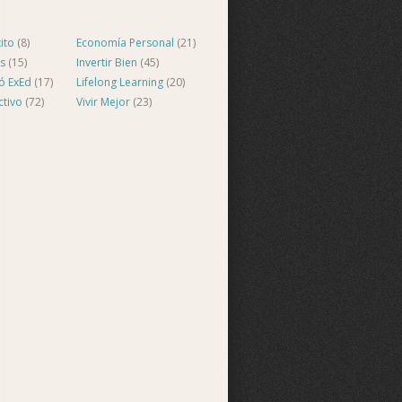
ito
(8)
Economía Personal
(21)
s
(15)
Invertir Bien
(45)
ló ExEd
(17)
Lifelong Learning
(20)
ctivo
(72)
Vivir Mejor
(23)