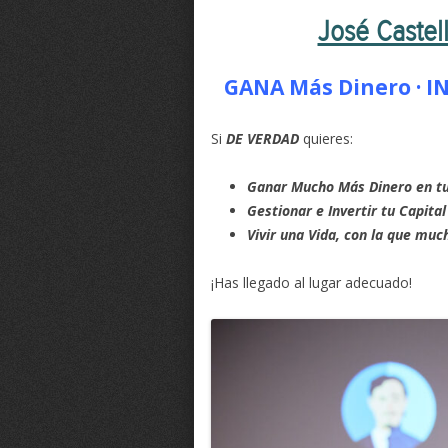
José Castel
GANA Más Dinero · IN
Si
DE VERDAD
quieres:
Ganar Mucho Más Dinero en tu
Gestionar e Invertir tu Capita
Vivir una Vida, con la que mu
¡Has llegado al lugar adecuado!