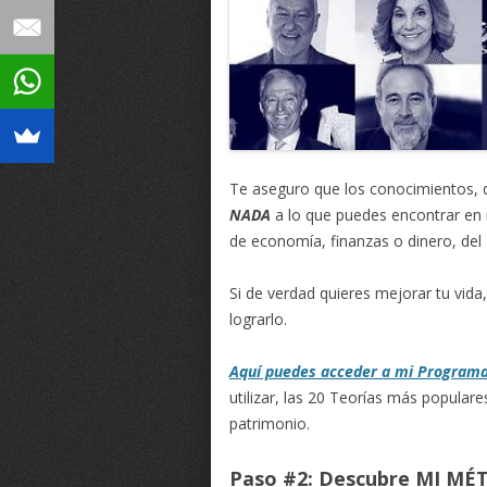
Te aseguro que los conocimientos, q
NADA
a lo que puedes encontrar en i
de economía, finanzas o dinero, de
Si de verdad quieres mejorar tu vida
lograrlo.
Aquí puedes acceder a mi Programa
utilizar, las 20 Teorías más popula
patrimonio.
Paso #2: Descubre MI MÉ