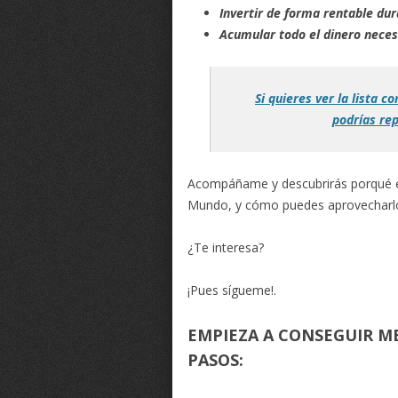
Invertir de forma rentable du
Acumular todo el dinero neces
Si quieres ver la lista 
podrías rep
Acompáñame y descubrirás porqué e
Mundo, y cómo puedes aprovecharlo,
¿Te interesa?
¡Pues sígueme!.
EMPIEZA A CONSEGUIR M
PASOS: