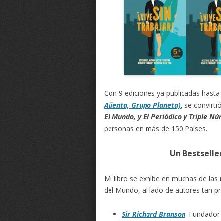
Con 9 ediciones ya publicadas hasta 
Alienta, Grupo Planeta)
, se convirt
El Mundo, y El Periódico y Triple 
personas en más de 150 Países.
Un Bestseller
Mi libro se exhibe en muchas de las 
del Mundo, al lado de autores tan p
Sir Richard Branson
: Fundador 