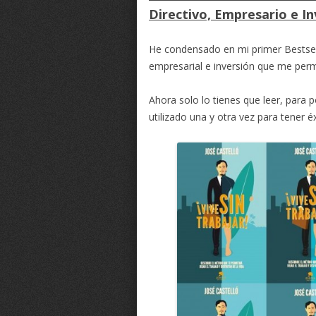
Directivo, Empresario e I
He condensado en mi primer Bestsell
empresarial e inversión que me perm
Ahora solo lo tienes que leer, para 
utilizado una y otra vez para tener é