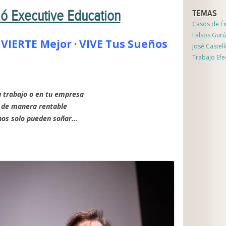
ló Executive Education
TEMAS
Casos de Éx
Falsos Gurú
VIERTE Mejor · VIVE Tus Sueños
José Castel
Trabajo Efe
 trabajo o en tu empresa
l de manera rentable
chos solo pueden soñar…