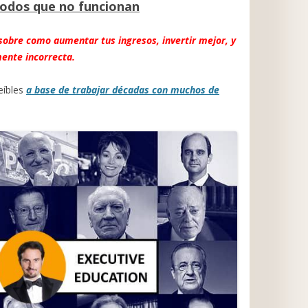
todos que no funcionan
sobre como aumentar tus ingresos, invertir mejor, y
ente incorrecta.
eíbles
a base de trabajar décadas con muchos de