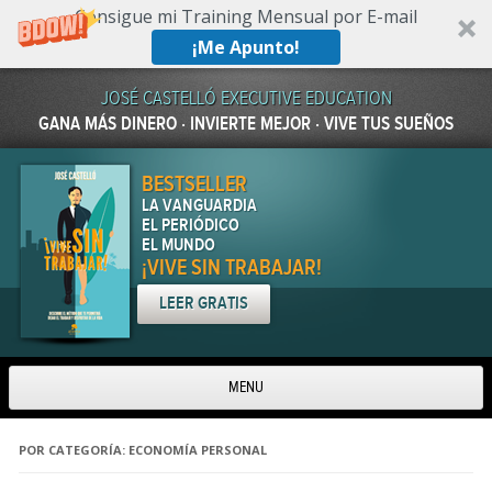
Consigue mi Training Mensual por E-mail
¡Me Apunto!
JOSÉ CASTELLÓ EXECUTIVE EDUCATION
GANA MÁS DINERO · INVIERTE MEJOR · VIVE TUS SUEÑOS
BESTSELLER
LA VANGUARDIA
EL PERIÓDICO
EL MUNDO
¡VIVE SIN TRABAJAR!
LEER GRATIS
MENU
Skip to content
POR CATEGORÍA:
ECONOMÍA PERSONAL