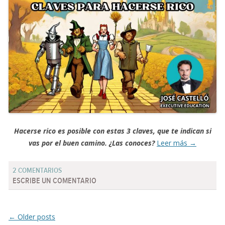
Hacerse rico es posible con estas 3 claves, que te indican si
vas por el buen camino. ¿Las conoces?
Leer más
→
2 COMENTARIOS
ESCRIBE UN COMENTARIO
Post navigation
←
Older posts