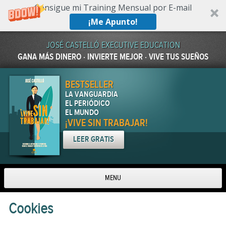
Consigue mi Training Mensual por E-mail
¡Me Apunto!
JOSÉ CASTELLÓ EXECUTIVE EDUCATION
GANA MÁS DINERO · INVIERTE MEJOR · VIVE TUS SUEÑOS
BESTSELLER
LA VANGUARDIA
EL PERIÓDICO
EL MUNDO
¡VIVE SIN TRABAJAR!
LEER GRATIS
MENU
Skip to content
Cookies