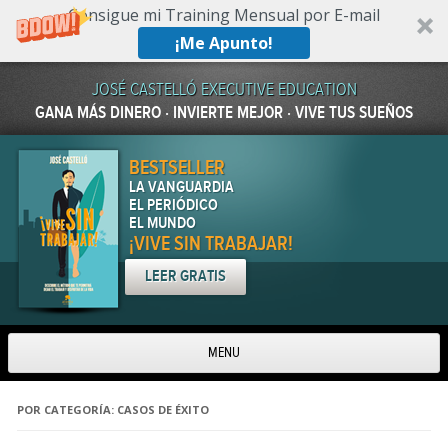
Consigue mi Training Mensual por E-mail
¡Me Apunto!
JOSÉ CASTELLÓ EXECUTIVE EDUCATION
GANA MÁS DINERO · INVIERTE MEJOR · VIVE TUS SUEÑOS
BESTSELLER
LA VANGUARDIA
EL PERIÓDICO
EL MUNDO
¡VIVE SIN TRABAJAR!
LEER GRATIS
MENU
Skip to content
POR CATEGORÍA:
CASOS DE ÉXITO