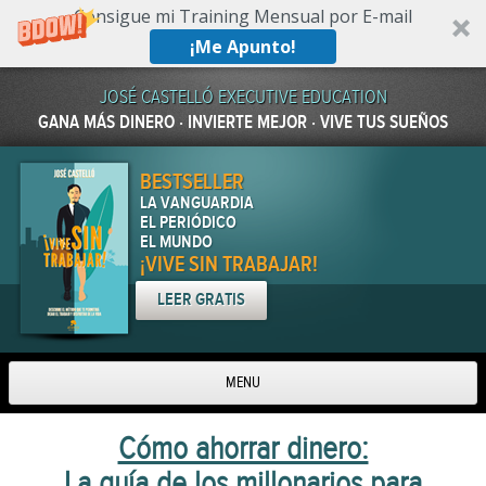
Consigue mi Training Mensual por E-mail
¡Me Apunto!
JOSÉ CASTELLÓ EXECUTIVE EDUCATION
GANA MÁS DINERO · INVIERTE MEJOR · VIVE TUS SUEÑOS
BESTSELLER
LA VANGUARDIA
EL PERIÓDICO
EL MUNDO
¡VIVE SIN TRABAJAR!
LEER GRATIS
MENU
Skip to content
Cómo ahorrar dinero:
La guía de los millonarios para