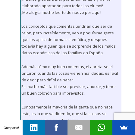
elaborada aportación para todos los Alumni!
¡Me alegra mucho leerte de nuevo por aquí!
Los conceptos que comentas tendrían que ser de
cajón, pero increíblemente, veo a poquísima gente
que los aplica de forma sistemática, y después
todavía hay alguien que se sorprende de los malos
datos económicos de las familias en España.
Además cómo muy bien comentas, el apretarse el
cinturón cuando las cosas vienen mal dadas, es fácil
de decir pero difícil de hacer.
Es mucho más factible ser previsor, ahorrar, y tener
un buen colchón para imprevistos.
Curiosamente la mayoría de la gente que no hace
esto, es la que va diciendo, que si las cosas se
pusieran mal, ya se adaptarían.
Es como la si la gente que no es capaz de subir por las
Comparte!
escaleras a su casa, dijera que cuanto toque correr la