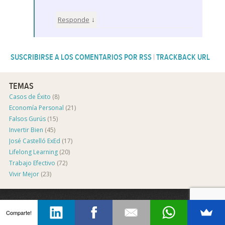
↓
Responde
SUSCRIBIRSE A LOS COMENTARIOS POR RSS
|
TRACKBACK URL
TEMAS
Casos de Éxito
(8)
Economía Personal
(21)
Falsos Gurús
(15)
Invertir Bien
(45)
José Castelló ExEd
(17)
Lifelong Learning
(20)
Trabajo Efectivo
(72)
Vivir Mejor
(23)
COPYRIGHT © 2011–2026 JOSÉ CASTELLÓ
JOSÉ CASTELLÓ EXECUTIVE EDUCATION® Y ¡VIVE SIN TRABAJAR!® SON MARCAS REGISTRADAS
Comparte!
POR JOSÉ CASTELLÓ.