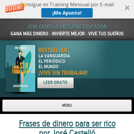
Consigue mi Training Mensual por E-mail
¡Me Apunto!
JOSÉ CASTELLÓ EXECUTIVE EDUCATION
GANA MÁS DINERO · INVIERTE MEJOR · VIVE TUS SUEÑOS
BESTSELLER
LA VANGUARDIA
EL PERIÓDICO
EL MUNDO
¡VIVE SIN TRABAJAR!
LEER GRATIS
MENU
Skip to content
Frases de dinero para ser rico
por José Castelló