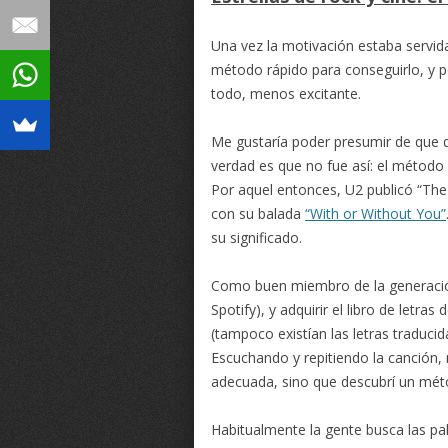
Una vez la motivación estaba servida
método rápido para conseguirlo, y p
todo, menos excitante.
Me gustaría poder presumir de que 
verdad es que no fue así: el método
Por aquel entonces, U2 publicó “Th
con su balada
“With or Without You”
su significado.
Como buen miembro de la generación 
Spotify), y adquirir el libro de letra
(tampoco existían las letras traducid
Escuchando y repitiendo la canción,
adecuada, sino que descubrí un mét
Habitualmente la gente busca las pal