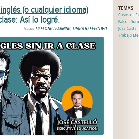
nglés (o cualquier idioma)
TEMAS
Casos de Éx
 clase: Así lo logré.
Falsos Gurú
José Castel
Temas:
LIFELONG LEARNING
,
TRABAJO EFECTIVO
Trabajo Efe