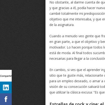
No obstante, al darme cuenta de qu
y que gracias a él, podía hacer nue
cambié totalmente mi predisposición 
objetivo que me interesaba, y que era
de la asignatura.
Cuando a menudo veo gente que fra
en gran parte, a que el objetivo y be
motivador. Lo hacen porque todos lo
está de moda. Al final todos sucumben
necesarias para llegar a la conclusió
En cambio, si ves que el aprender in
sitio que te guste más, relacionarte
Comparte!
para un empleo deseado, o amar a ot
visión de su consecución salvará tod
que utilizar la clásica excusa: “Es 
Estrellas de rock y cine: 