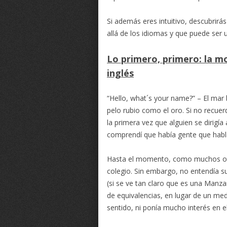
Si además eres intuitivo, descubrirá
allá de los idiomas y que puede ser
Lo primero, primero: la m
inglés
“Hello, what´s your name?” – El mar br
pelo rubio como el oro. Si no recue
la primera vez que alguien se dirigía
comprendí que había gente que hab
Hasta el momento, como muchos otro
colegio. Sin embargo, no entendía s
(si se ve tan claro que es una Manz
de equivalencias, en lugar de un me
sentido, ni ponía mucho interés en el