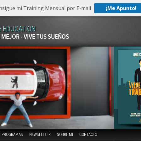
nsigue mi Training Mensual por E-mail
¡Me Apunto!
E EDUCATION
 MEJOR · VIVE TUS SUEÑOS
Skip to content
PROGRAMAS
NEWSLETTER
SOBRE MI
CONTACTO