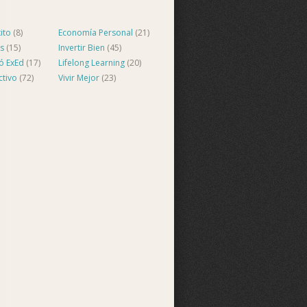
ito
(8)
Economía Personal
(21)
s
(15)
Invertir Bien
(45)
ló ExEd
(17)
Lifelong Learning
(20)
ctivo
(72)
Vivir Mejor
(23)