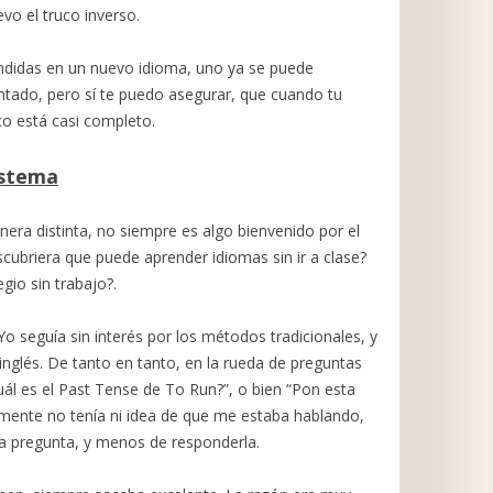
evo el truco inverso.
endidas en un nuevo idioma, uno ya se puede
ntado, pero sí te puedo asegurar, que cuando tu
uco está casi completo.
istema
era distinta, no siempre es algo bienvenido por el
scubriera que puede aprender idiomas sin ir a clase?
gio sin trabajo?.
Yo seguía sin interés por los métodos tradicionales, y
inglés. De tanto en tanto, en la rueda de preguntas
Cuál es el Past Tense de To Run?”, o bien “Pon esta
mente no tenía ni idea de que me estaba hablando,
la pregunta, y menos de responderla.