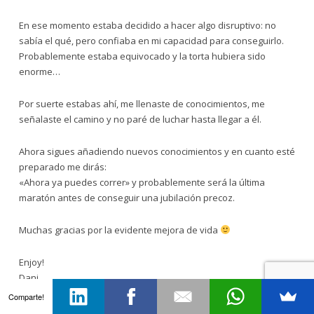
En ese momento estaba decidido a hacer algo disruptivo: no
sabía el qué, pero confiaba en mi capacidad para conseguirlo.
Probablemente estaba equivocado y la torta hubiera sido
enorme…
Por suerte estabas ahí, me llenaste de conocimientos, me
señalaste el camino y no paré de luchar hasta llegar a él.
Ahora sigues añadiendo nuevos conocimientos y en cuanto esté
preparado me dirás:
«Ahora ya puedes correr» y probablemente será la última
maratón antes de conseguir una jubilación precoz.
Muchas gracias por la evidente mejora de vida
Enjoy!
Dani
Pd.: mucha gente conoce que viajar es mi afición favorita y
Comparte!
todavía se sorprende de que no haya hecho ningún viaje (ni por