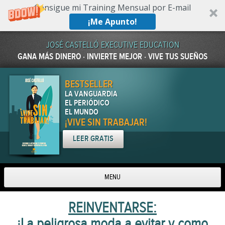
Consigue mi Training Mensual por E-mail
¡Me Apunto!
JOSÉ CASTELLÓ EXECUTIVE EDUCATION
GANA MÁS DINERO · INVIERTE MEJOR · VIVE TUS SUEÑOS
BESTSELLER
LA VANGUARDIA
EL PERIÓDICO
EL MUNDO
¡VIVE SIN TRABAJAR!
LEER GRATIS
MENU
Skip to content
REINVENTARSE:
¡La peligrosa moda a evitar y como