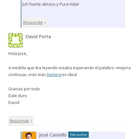
¡Un fuerte abrazo y Pura Vida!
↓
Responde
David Porta
Hola Jose,
A medida que iba leyendo estaba esperando el palabro «mejora
continua», esto más
Deming
es ideal
Gracias por todo
Dale duro
David
↓
Responde
José Castelló
Post author