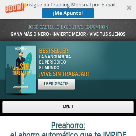
Consigue mi Training Mensual por E-mail
¡Me Apunto!
JOSÉ CASTELLÓ EXECUTIVE EDUCATION
GANA MÁS DINERO · INVIERTE MEJOR · VIVE TUS SUEÑOS
BESTSELLER
LA VANGUARDIA
EL PERIÓDICO
EL MUNDO
¡VIVE SIN TRABAJAR!
LEER GRATIS
MENU
Skip to content
Preahorro:
el ahorro automático que te IMPIDE