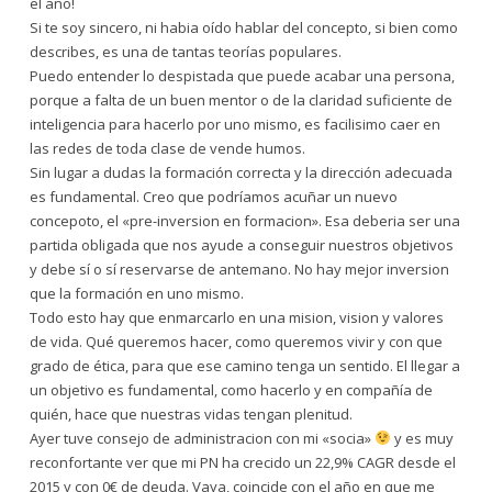
el año!
Si te soy sincero, ni habia oído hablar del concepto, si bien como
describes, es una de tantas teorías populares.
Puedo entender lo despistada que puede acabar una persona,
porque a falta de un buen mentor o de la claridad suficiente de
inteligencia para hacerlo por uno mismo, es facilisimo caer en
las redes de toda clase de vende humos.
Sin lugar a dudas la formación correcta y la dirección adecuada
es fundamental. Creo que podríamos acuñar un nuevo
concepoto, el «pre-inversion en formacion». Esa deberia ser una
partida obligada que nos ayude a conseguir nuestros objetivos
y debe sí o sí reservarse de antemano. No hay mejor inversion
que la formación en uno mismo.
Todo esto hay que enmarcarlo en una mision, vision y valores
de vida. Qué queremos hacer, como queremos vivir y con que
grado de ética, para que ese camino tenga un sentido. El llegar a
un objetivo es fundamental, como hacerlo y en compañía de
quién, hace que nuestras vidas tengan plenitud.
Ayer tuve consejo de administracion con mi «socia»
y es muy
reconfortante ver que mi PN ha crecido un 22,9% CAGR desde el
2015 y con 0€ de deuda. Vaya, coincide con el año en que me