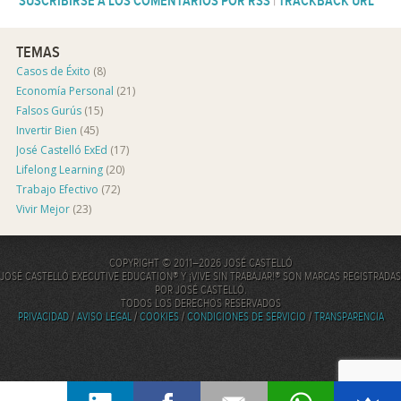
SUSCRIBIRSE A LOS COMENTARIOS POR RSS
|
TRACKBACK URL
TEMAS
Casos de Éxito
(8)
Economía Personal
(21)
Falsos Gurús
(15)
Invertir Bien
(45)
José Castelló ExEd
(17)
Lifelong Learning
(20)
Trabajo Efectivo
(72)
Vivir Mejor
(23)
COPYRIGHT © 2011–2026 JOSÉ CASTELLÓ
JOSÉ CASTELLÓ EXECUTIVE EDUCATION® Y ¡VIVE SIN TRABAJAR!® SON MARCAS REGISTRADAS
POR JOSÉ CASTELLÓ.
TODOS LOS DERECHOS RESERVADOS
PRIVACIDAD
/
AVISO LEGAL
/
COOKIES
/
CONDICIONES DE SERVICIO
/
TRANSPARENCIA