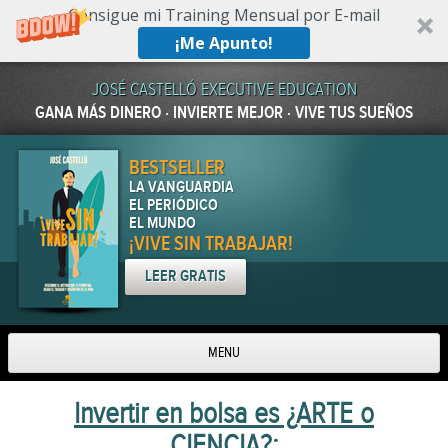
Consigue mi Training Mensual por E-mail
¡Me Apunto!
JOSÉ CASTELLÓ EXECUTIVE EDUCATION
GANA MÁS DINERO · INVIERTE MEJOR · VIVE TUS SUEÑOS
BESTSELLER
LA VANGUARDIA
EL PERIÓDICO
EL MUNDO
¡VIVE SIN TRABAJAR!
LEER GRATIS
MENU
Skip to content
Invertir en bolsa es ¿ARTE o
CIENCIA?: