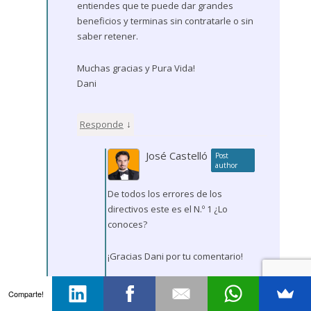
entiendes que te puede dar grandes
beneficios y terminas sin contratarle o sin
saber retener.
Muchas gracias y Pura Vida!
Dani
↓
Responde
José Castelló
Post
author
De todos los errores de los
directivos este es el N.º 1 ¿Lo
conoces?
¡Gracias Dani por tu comentario!
Saber lo que tienes que hacer y
Comparte!
no hacerlo es algo que veo muy a