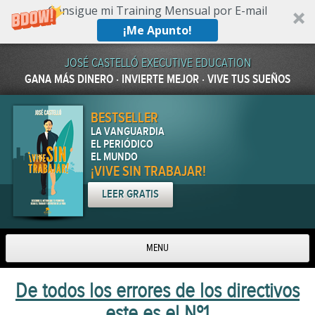
Consigue mi Training Mensual por E-mail
¡Me Apunto!
JOSÉ CASTELLÓ EXECUTIVE EDUCATION
GANA MÁS DINERO · INVIERTE MEJOR · VIVE TUS SUEÑOS
BESTSELLER
LA VANGUARDIA
EL PERIÓDICO
EL MUNDO
¡VIVE SIN TRABAJAR!
LEER GRATIS
MENU
Skip to content
De todos los errores de los directivos
este es el Nº1