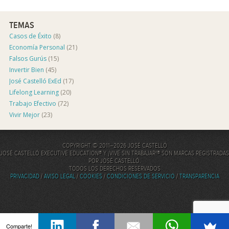
TEMAS
Casos de Éxito
(8)
Economía Personal
(21)
Falsos Gurús
(15)
Invertir Bien
(45)
José Castelló ExEd
(17)
Lifelong Learning
(20)
Trabajo Efectivo
(72)
Vivir Mejor
(23)
COPYRIGHT © 2011–2026 JOSÉ CASTELLÓ
JOSÉ CASTELLÓ EXECUTIVE EDUCATION® Y ¡VIVE SIN TRABAJAR!® SON MARCAS REGISTRADAS
POR JOSÉ CASTELLÓ.
TODOS LOS DERECHOS RESERVADOS
PRIVACIDAD
/
AVISO LEGAL
/
COOKIES
/
CONDICIONES DE SERVICIO
/
TRANSPARENCIA
Comparte!