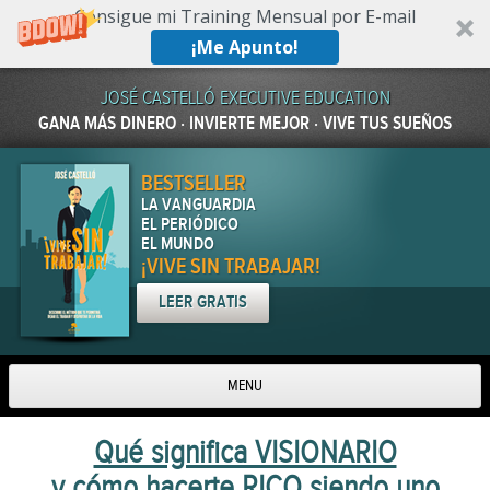
Consigue mi Training Mensual por E-mail
¡Me Apunto!
JOSÉ CASTELLÓ EXECUTIVE EDUCATION
GANA MÁS DINERO · INVIERTE MEJOR · VIVE TUS SUEÑOS
BESTSELLER
LA VANGUARDIA
EL PERIÓDICO
EL MUNDO
¡VIVE SIN TRABAJAR!
LEER GRATIS
MENU
Skip to content
Qué significa VISIONARIO
y cómo hacerte RICO siendo uno