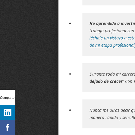
He aprendido a inverti
trabajo profesional con
(échale un vistazo a est
de mi etapa profesional
Durante toda mi carrer
dejado de crecer
: Con 
Comparte!
Nunca me oirás decir q
manera rápida y sencill