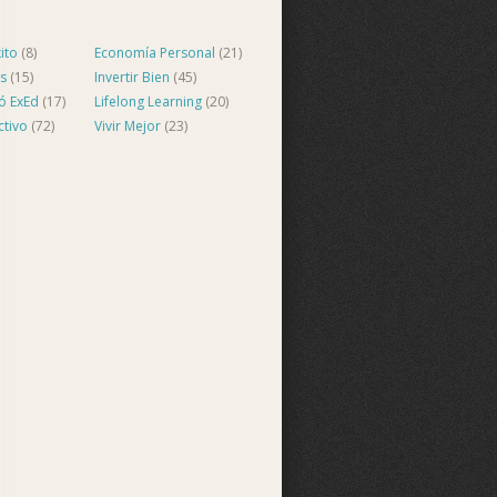
ito
(8)
Economía Personal
(21)
s
(15)
Invertir Bien
(45)
ló ExEd
(17)
Lifelong Learning
(20)
ctivo
(72)
Vivir Mejor
(23)