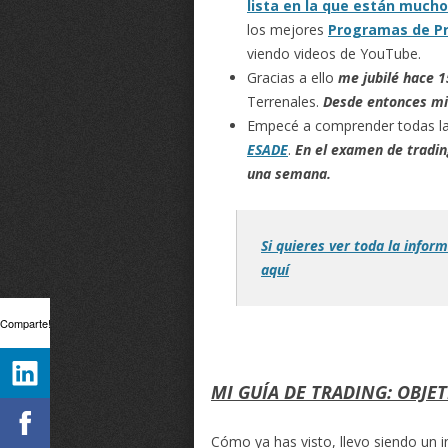
lista en la que están mucho
los mejores
Programas de Pr
viendo videos de YouTube.
Gracias a ello
me jubilé hace 1
Terrenales.
Desde entonces mi
Empecé a comprender todas las
ESADE
.
En el examen de tradin
una semana.
Si quieres ver toda la infor
aquí
Comparte!
MI GUÍA DE TRADING: OBJE
Cómo ya has visto, llevo siendo un 