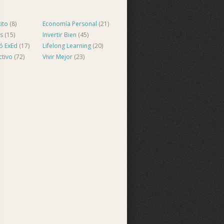
ito
(8)
Economía Personal
(21)
s
(15)
Invertir Bien
(45)
ló ExEd
(17)
Lifelong Learning
(20)
ctivo
(72)
Vivir Mejor
(23)