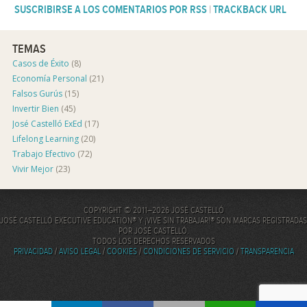
SUSCRIBIRSE A LOS COMENTARIOS POR RSS
|
TRACKBACK URL
TEMAS
Casos de Éxito
(8)
Economía Personal
(21)
Falsos Gurús
(15)
Invertir Bien
(45)
José Castelló ExEd
(17)
Lifelong Learning
(20)
Trabajo Efectivo
(72)
Vivir Mejor
(23)
COPYRIGHT © 2011–2026 JOSÉ CASTELLÓ
JOSÉ CASTELLÓ EXECUTIVE EDUCATION® Y ¡VIVE SIN TRABAJAR!® SON MARCAS REGISTRADAS
POR JOSÉ CASTELLÓ.
TODOS LOS DERECHOS RESERVADOS
PRIVACIDAD
/
AVISO LEGAL
/
COOKIES
/
CONDICIONES DE SERVICIO
/
TRANSPARENCIA