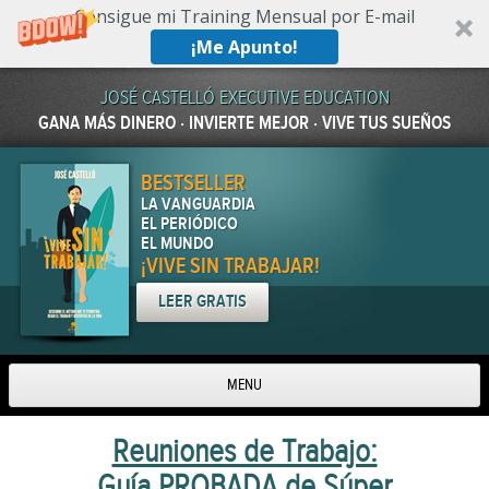
Consigue mi Training Mensual por E-mail
¡Me Apunto!
JOSÉ CASTELLÓ EXECUTIVE EDUCATION
GANA MÁS DINERO · INVIERTE MEJOR · VIVE TUS SUEÑOS
BESTSELLER
LA VANGUARDIA
EL PERIÓDICO
EL MUNDO
¡VIVE SIN TRABAJAR!
LEER GRATIS
MENU
Skip to content
Reuniones de Trabajo:
Guía PROBADA de Súper