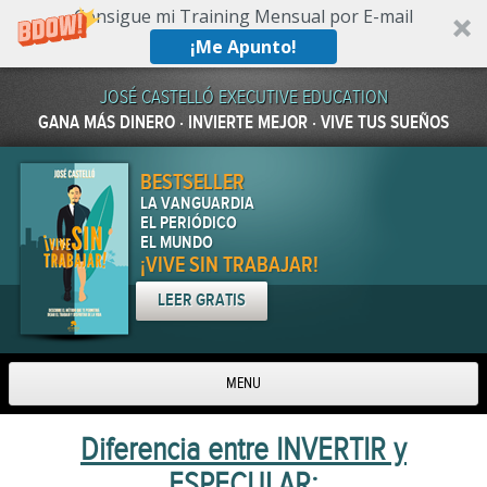
Consigue mi Training Mensual por E-mail
¡Me Apunto!
JOSÉ CASTELLÓ EXECUTIVE EDUCATION
GANA MÁS DINERO · INVIERTE MEJOR · VIVE TUS SUEÑOS
BESTSELLER
LA VANGUARDIA
EL PERIÓDICO
EL MUNDO
¡VIVE SIN TRABAJAR!
LEER GRATIS
MENU
Skip to content
Diferencia entre INVERTIR y
ESPECULAR: