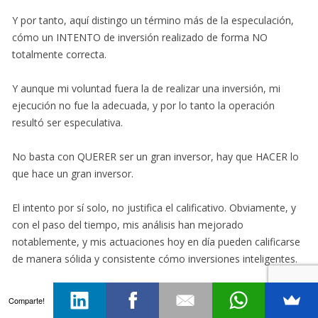
Y por tanto, aquí distingo un término más de la especulación,
cómo un INTENTO de inversión realizado de forma NO
totalmente correcta.
Y aunque mi voluntad fuera la de realizar una inversión, mi
ejecución no fue la adecuada, y por lo tanto la operación
resultó ser especulativa.
No basta con QUERER ser un gran inversor, hay que HACER lo
que hace un gran inversor.
El intento por sí solo, no justifica el calificativo. Obviamente, y
con el paso del tiempo, mis análisis han mejorado
notablemente, y mis actuaciones hoy en día pueden calificarse
de manera sólida y consistente cómo inversiones inteligentes.
2- NO VOLUNTAD DE PERMANENCIA: FOCO EN LA
Comparte!
LAS PLUSVALÍAS POR VENTA