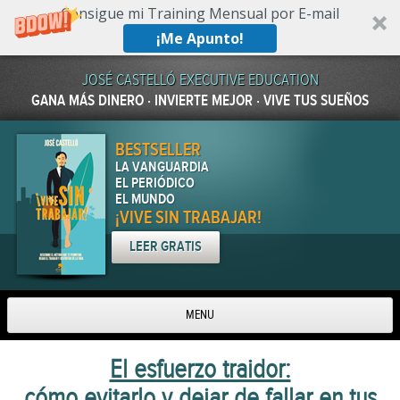
Consigue mi Training Mensual por E-mail
¡Me Apunto!
JOSÉ CASTELLÓ EXECUTIVE EDUCATION
GANA MÁS DINERO · INVIERTE MEJOR · VIVE TUS SUEÑOS
BESTSELLER
LA VANGUARDIA
EL PERIÓDICO
EL MUNDO
¡VIVE SIN TRABAJAR!
LEER GRATIS
MENU
Skip to content
El esfuerzo traidor:
cómo evitarlo y dejar de fallar en tus