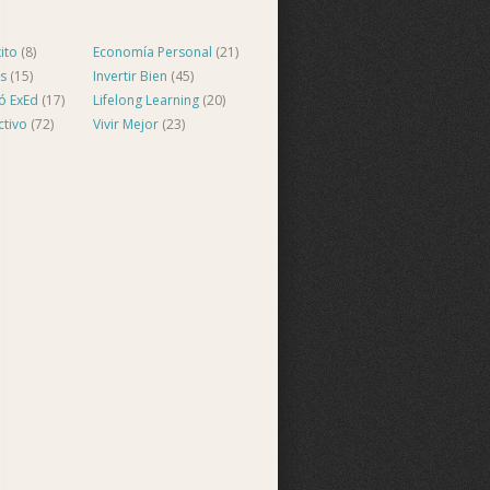
ito
(8)
Economía Personal
(21)
s
(15)
Invertir Bien
(45)
ló ExEd
(17)
Lifelong Learning
(20)
ctivo
(72)
Vivir Mejor
(23)