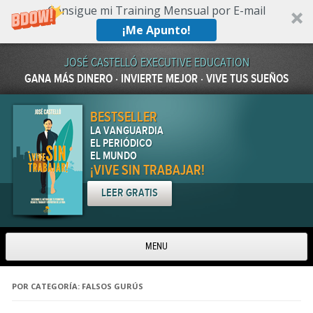
Consigue mi Training Mensual por E-mail
¡Me Apunto!
JOSÉ CASTELLÓ EXECUTIVE EDUCATION
GANA MÁS DINERO · INVIERTE MEJOR · VIVE TUS SUEÑOS
BESTSELLER
LA VANGUARDIA
EL PERIÓDICO
EL MUNDO
¡VIVE SIN TRABAJAR!
LEER GRATIS
MENU
Skip to content
POR CATEGORÍA:
FALSOS GURÚS