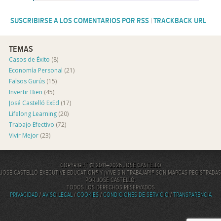
SUSCRIBIRSE A LOS COMENTARIOS POR RSS
|
TRACKBACK URL
TEMAS
Casos de Éxito
(8)
Economía Personal
(21)
Falsos Gurús
(15)
Invertir Bien
(45)
José Castelló ExEd
(17)
Lifelong Learning
(20)
Trabajo Efectivo
(72)
Vivir Mejor
(23)
COPYRIGHT © 2011–2026 JOSÉ CASTELLÓ
JOSÉ CASTELLÓ EXECUTIVE EDUCATION® Y ¡VIVE SIN TRABAJAR!® SON MARCAS REGISTRADAS
POR JOSÉ CASTELLÓ.
TODOS LOS DERECHOS RESERVADOS
PRIVACIDAD
/
AVISO LEGAL
/
COOKIES
/
CONDICIONES DE SERVICIO
/
TRANSPARENCIA