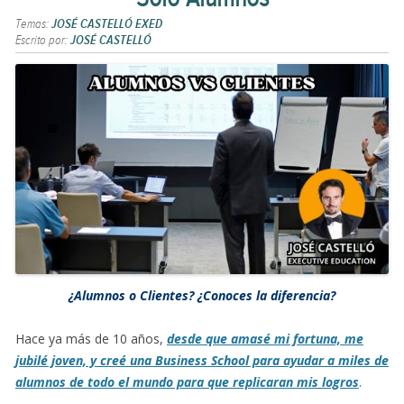
Temas:
JOSÉ CASTELLÓ EXED
Escrito por:
JOSÉ CASTELLÓ
¿Alumnos o Clientes? ¿Conoces la diferencia?
Hace ya más de 10 años,
desde que amasé mi fortuna, me
jubilé joven, y creé una Business School para ayudar a miles de
alumnos de todo el mundo para que replicaran mis logros
.