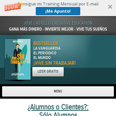
Consigue mi Training Mensual por E-mail
¡Me Apunto!
JOSÉ CASTELLÓ EXECUTIVE EDUCATION
GANA MÁS DINERO · INVIERTE MEJOR · VIVE TUS SUEÑOS
BESTSELLER
LA VANGUARDIA
EL PERIÓDICO
EL MUNDO
¡VIVE SIN TRABAJAR!
LEER GRATIS
MENU
Skip to content
¿Alumnos o Clientes?:
Sólo Alumnos