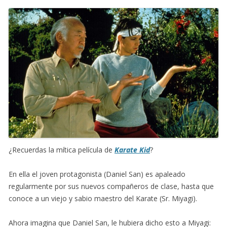
¿Recuerdas la mítica película de
Karate Kid
?
En ella el joven protagonista (Daniel San) es apaleado
regularmente por sus nuevos compañeros de clase, hasta que
conoce a un viejo y sabio maestro del Karate (Sr. Miyagi).
Ahora imagina que Daniel San, le hubiera dicho esto a Miyagi: