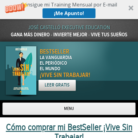
Consigue mi Training Mensual por E-mail
¡Me Apunto!
JOSÉ CASTELLÓ EXECUTIVE EDUCATION
GANA MÁS DINERO · INVIERTE MEJOR · VIVE TUS SUEÑOS
BESTSELLER
LA VANGUARDIA
EL PERIÓDICO
EL MUNDO
¡VIVE SIN TRABAJAR!
LEER GRATIS
MENU
Skip to content
Cómo comprar mi BestSeller ¡Vive Sin
Trabajar!