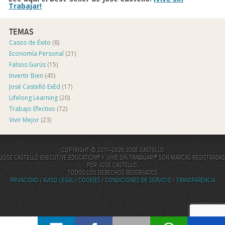
Trabajar!
TEMAS
Casos de Éxito
(8)
Economía Personal
(21)
Falsos Gurús
(15)
Invertir Bien
(45)
José Castelló ExEd
(17)
Lifelong Learning
(20)
Trabajo Efectivo
(72)
Vivir Mejor
(23)
COPYRIGHT © 2011–2026 JOSÉ CASTELLÓ
JOSÉ CASTELLÓ EXECUTIVE EDUCATION® Y ¡VIVE SIN TRABAJAR!® SON MARCAS REGISTRADAS
POR JOSÉ CASTELLÓ.
TODOS LOS DERECHOS RESERVADOS
PRIVACIDAD
/
AVISO LEGAL
/
COOKIES
/
CONDICIONES DE SERVICIO
/
TRANSPARENCIA