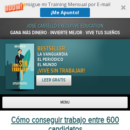
Consigue mi Training Mensual por E-mail
¡Me Apunto!
JOSÉ CASTELLÓ EXECUTIVE EDUCATION
GANA MÁS DINERO · INVIERTE MEJOR · VIVE TUS SUEÑOS
BESTSELLER
LA VANGUARDIA
EL PERIÓDICO
EL MUNDO
¡VIVE SIN TRABAJAR!
LEER GRATIS
MENU
Skip to content
Cómo conseguir trabajo entre 600
candidatos