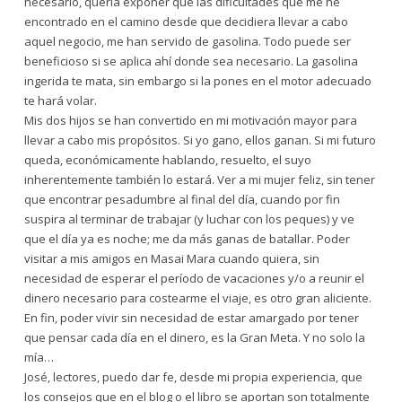
necesario, quería exponer que las dificultades que me he
encontrado en el camino desde que decidiera llevar a cabo
aquel negocio, me han servido de gasolina. Todo puede ser
beneficioso si se aplica ahí donde sea necesario. La gasolina
ingerida te mata, sin embargo si la pones en el motor adecuado
te hará volar.
Mis dos hijos se han convertido en mi motivación mayor para
llevar a cabo mis propósitos. Si yo gano, ellos ganan. Si mi futuro
queda, económicamente hablando, resuelto, el suyo
inherentemente también lo estará. Ver a mi mujer feliz, sin tener
que encontrar pesadumbre al final del día, cuando por fin
suspira al terminar de trabajar (y luchar con los peques) y ve
que el día ya es noche; me da más ganas de batallar. Poder
visitar a mis amigos en Masai Mara cuando quiera, sin
necesidad de esperar el período de vacaciones y/o a reunir el
dinero necesario para costearme el viaje, es otro gran aliciente.
En fin, poder vivir sin necesidad de estar amargado por tener
que pensar cada día en el dinero, es la Gran Meta. Y no solo la
mía…
José, lectores, puedo dar fe, desde mi propia experiencia, que
los consejos que en el blog o el libro se aportan son totalmente