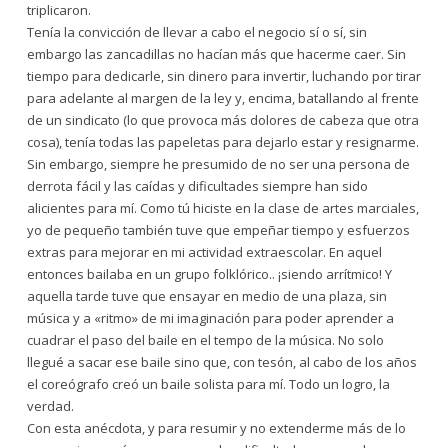
triplicaron.
Tenía la convicción de llevar a cabo el negocio sí o sí, sin
embargo las zancadillas no hacían más que hacerme caer. Sin
tiempo para dedicarle, sin dinero para invertir, luchando por tirar
para adelante al margen de la ley y, encima, batallando al frente
de un sindicato (lo que provoca más dolores de cabeza que otra
cosa), tenía todas las papeletas para dejarlo estar y resignarme.
Sin embargo, siempre he presumido de no ser una persona de
derrota fácil y las caídas y dificultades siempre han sido
alicientes para mí. Como tú hiciste en la clase de artes marciales,
yo de pequeño también tuve que empeñar tiempo y esfuerzos
extras para mejorar en mi actividad extraescolar. En aquel
entonces bailaba en un grupo folklórico.. ¡siendo arrítmico! Y
aquella tarde tuve que ensayar en medio de una plaza, sin
música y a «ritmo» de mi imaginación para poder aprender a
cuadrar el paso del baile en el tempo de la música. No solo
llegué a sacar ese baile sino que, con tesón, al cabo de los años
el coreógrafo creó un baile solista para mí. Todo un logro, la
verdad.
Con esta anécdota, y para resumir y no extenderme más de lo