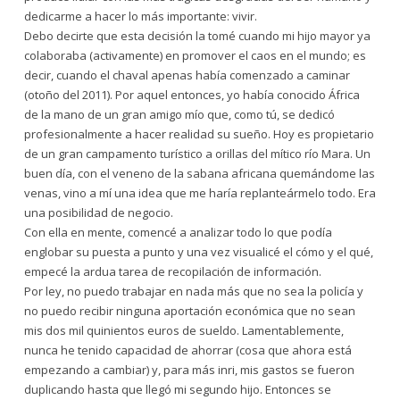
dedicarme a hacer lo más importante: vivir.
Debo decirte que esta decisión la tomé cuando mi hijo mayor ya
colaboraba (activamente) en promover el caos en el mundo; es
decir, cuando el chaval apenas había comenzado a caminar
(otoño del 2011). Por aquel entonces, yo había conocido África
de la mano de un gran amigo mío que, como tú, se dedicó
profesionalmente a hacer realidad su sueño. Hoy es propietario
de un gran campamento turístico a orillas del mítico río Mara. Un
buen día, con el veneno de la sabana africana quemándome las
venas, vino a mí una idea que me haría replanteármelo todo. Era
una posibilidad de negocio.
Con ella en mente, comencé a analizar todo lo que podía
englobar su puesta a punto y una vez visualicé el cómo y el qué,
empecé la ardua tarea de recopilación de información.
Por ley, no puedo trabajar en nada más que no sea la policía y
no puedo recibir ninguna aportación económica que no sean
mis dos mil quinientos euros de sueldo. Lamentablemente,
nunca he tenido capacidad de ahorrar (cosa que ahora está
empezando a cambiar) y, para más inri, mis gastos se fueron
duplicando hasta que llegó mi segundo hijo. Entonces se