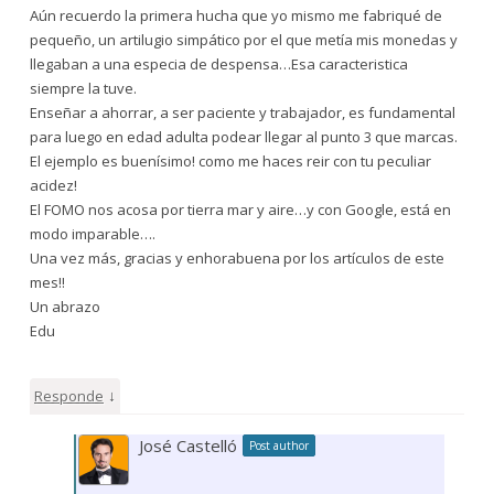
Aún recuerdo la primera hucha que yo mismo me fabriqué de
pequeño, un artilugio simpático por el que metía mis monedas y
llegaban a una especia de despensa…Esa caracteristica
siempre la tuve.
Enseñar a ahorrar, a ser paciente y trabajador, es fundamental
para luego en edad adulta podear llegar al punto 3 que marcas.
El ejemplo es buenísimo! como me haces reir con tu peculiar
acidez!
El FOMO nos acosa por tierra mar y aire…y con Google, está en
modo imparable….
Una vez más, gracias y enhorabuena por los artículos de este
mes!!
Un abrazo
Edu
↓
Responde
José Castelló
Post author