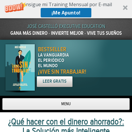
Consigue mi Training Mensual por E-mail
¡Me Apunto!
JOSÉ CASTELLÓ EXECUTIVE EDUCATION
GANA MÁS DINERO · INVIERTE MEJOR · VIVE TUS SUEÑOS
BESTSELLER
LA VANGUARDIA
EL PERIÓDICO
EL MUNDO
¡VIVE SIN TRABAJAR!
LEER GRATIS
MENU
Skip to content
¿Qué hacer con el dinero ahorrado?:
La Solución más Inteligente