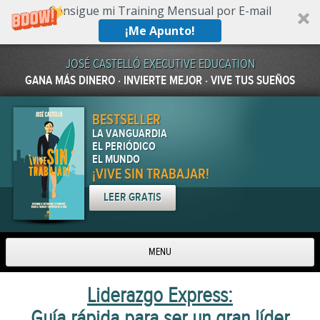
Consigue mi Training Mensual por E-mail
¡Me Apunto!
JOSÉ CASTELLÓ EXECUTIVE EDUCATION
GANA MÁS DINERO · INVIERTE MEJOR · VIVE TUS SUEÑOS
BESTSELLER
LA VANGUARDIA
EL PERIÓDICO
EL MUNDO
¡VIVE SIN TRABAJAR!
LEER GRATIS
MENU
Skip to content
Liderazgo Express:
Guía rápida para ser un gran líder