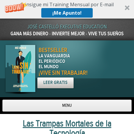
Consigue mi Training Mensual por E-mail
¡Me Apunto!
JOSÉ CASTELLÓ EXECUTIVE EDUCATION
GANA MÁS DINERO · INVIERTE MEJOR · VIVE TUS SUEÑOS
BESTSELLER
LA VANGUARDIA
EL PERIÓDICO
EL MUNDO
¡VIVE SIN TRABAJAR!
LEER GRATIS
MENU
Skip to content
Las Trampas Mortales de la
Tecnología