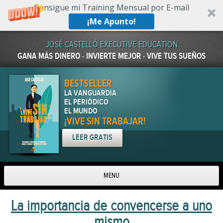
Consigue mi Training Mensual por E-mail
¡Me Apunto!
JOSÉ CASTELLÓ EXECUTIVE EDUCATION
GANA MÁS DINERO · INVIERTE MEJOR · VIVE TUS SUEÑOS
BESTSELLER
LA VANGUARDIA
EL PERIÓDICO
EL MUNDO
¡VIVE SIN TRABAJAR!
LEER GRATIS
MENU
Skip to content
La importancia de convencerse a uno
mismo