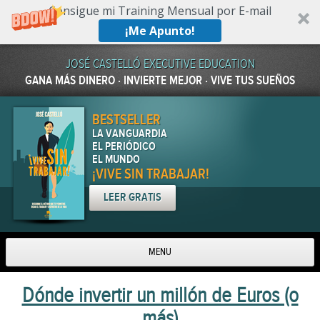
Consigue mi Training Mensual por E-mail
¡Me Apunto!
JOSÉ CASTELLÓ EXECUTIVE EDUCATION
GANA MÁS DINERO · INVIERTE MEJOR · VIVE TUS SUEÑOS
BESTSELLER
LA VANGUARDIA
EL PERIÓDICO
EL MUNDO
¡VIVE SIN TRABAJAR!
LEER GRATIS
MENU
Skip to content
Dónde invertir un millón de Euros (o
más)