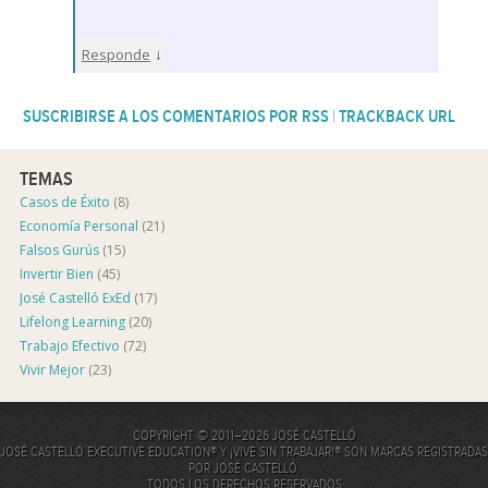
↓
Responde
SUSCRIBIRSE A LOS COMENTARIOS POR RSS
|
TRACKBACK URL
TEMAS
Casos de Éxito
(8)
Economía Personal
(21)
Falsos Gurús
(15)
Invertir Bien
(45)
José Castelló ExEd
(17)
Lifelong Learning
(20)
Trabajo Efectivo
(72)
Vivir Mejor
(23)
COPYRIGHT © 2011–2026 JOSÉ CASTELLÓ
JOSÉ CASTELLÓ EXECUTIVE EDUCATION® Y ¡VIVE SIN TRABAJAR!® SON MARCAS REGISTRADAS
POR JOSÉ CASTELLÓ.
TODOS LOS DERECHOS RESERVADOS