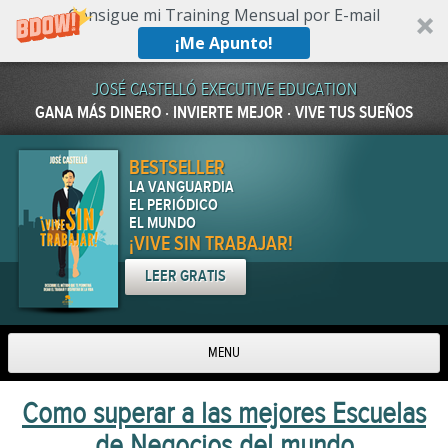
Consigue mi Training Mensual por E-mail
¡Me Apunto!
JOSÉ CASTELLÓ EXECUTIVE EDUCATION
GANA MÁS DINERO · INVIERTE MEJOR · VIVE TUS SUEÑOS
BESTSELLER
LA VANGUARDIA
EL PERIÓDICO
EL MUNDO
¡VIVE SIN TRABAJAR!
LEER GRATIS
MENU
Skip to content
Como superar a las mejores Escuelas
de Negocios del mundo