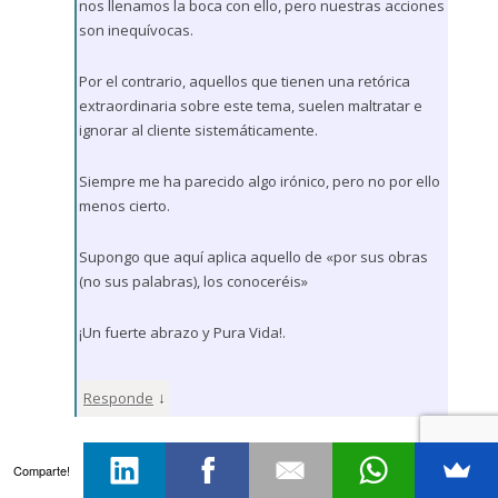
nos llenamos la boca con ello, pero nuestras acciones
son inequívocas.
Por el contrario, aquellos que tienen una retórica
extraordinaria sobre este tema, suelen maltratar e
ignorar al cliente sistemáticamente.
Siempre me ha parecido algo irónico, pero no por ello
menos cierto.
Supongo que aquí aplica aquello de «por sus obras
(no sus palabras), los conoceréis»
¡Un fuerte abrazo y Pura Vida!.
↓
Responde
SUSCRIBIRSE A LOS COMENTARIOS POR RSS
|
TRACKBACK URL
Comparte!