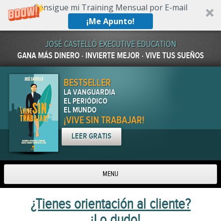
Consigue mi Training Mensual por E-mail
¡Me Apunto!
JOSÉ CASTELLÓ EXECUTIVE EDUCATION
GANA MÁS DINERO · INVIERTE MEJOR · VIVE TUS SUEÑOS
BESTSELLER
LA VANGUARDIA
EL PERIÓDICO
EL MUNDO
¡VIVE SIN TRABAJAR!
LEER GRATIS
MENU
Skip to content
¿Tienes orientación al cliente?
…¡Lo dudo!