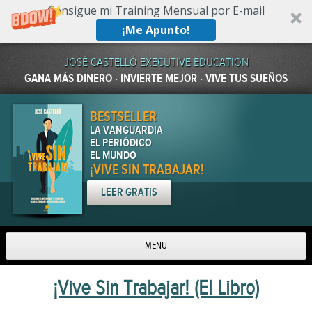
Consigue mi Training Mensual por E-mail
¡Me Apunto!
JOSÉ CASTELLÓ EXECUTIVE EDUCATION
GANA MÁS DINERO · INVIERTE MEJOR · VIVE TUS SUEÑOS
BESTSELLER
LA VANGUARDIA
EL PERIÓDICO
EL MUNDO
¡VIVE SIN TRABAJAR!
LEER GRATIS
MENU
Skip to content
¡Vive Sin Trabajar! (El Libro)